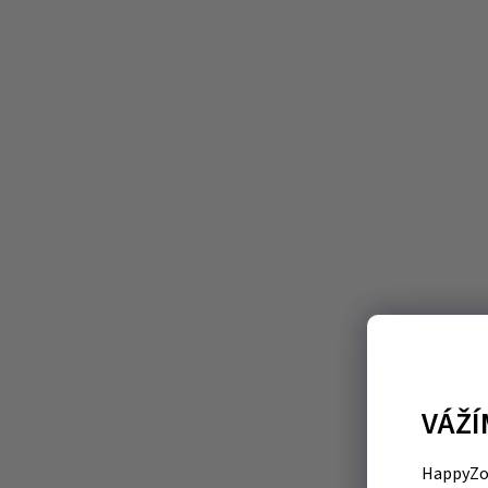
VÁŽÍ
HappyZoo