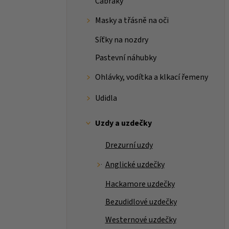
Čabraky
Masky a třásně na oči
Síťky na nozdry
Pastevní náhubky
Ohlávky, vodítka a klkací řemeny
Udidla
Uzdy a uzdečky
Drezurní uzdy
Anglické uzdečky
Hackamore uzdečky
Bezudidlové uzdečky
Westernové uzdečky