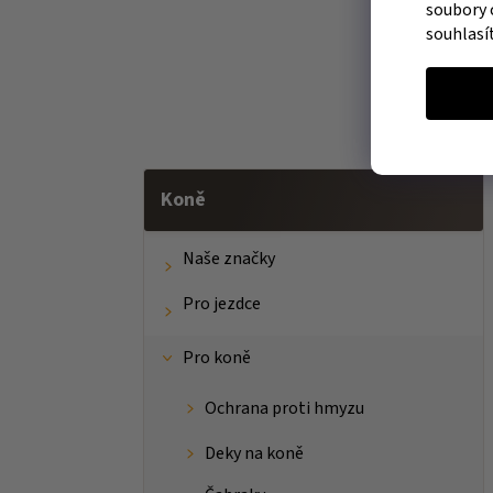
soubory 
souhlasí
Koně
Naše značky
Pro jezdce
Pro koně
Ochrana proti hmyzu
Deky na koně