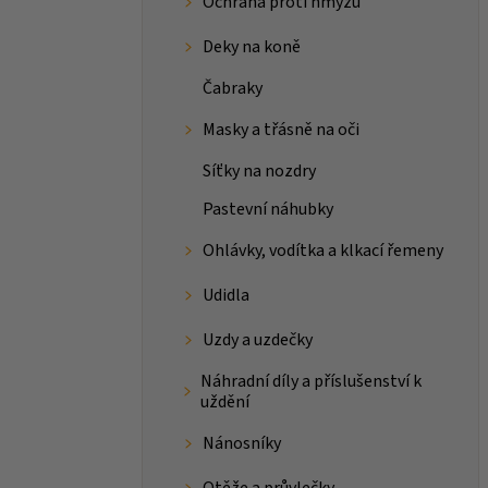
Ochrana proti hmyzu
Deky na koně
Čabraky
Masky a třásně na oči
Síťky na nozdry
Pastevní náhubky
Ohlávky, vodítka a klkací řemeny
Udidla
Uzdy a uzdečky
Náhradní díly a příslušenství k
uždění
Nánosníky
Otěže a průvlečky