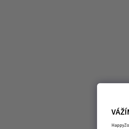
VÁŽÍ
HappyZoo