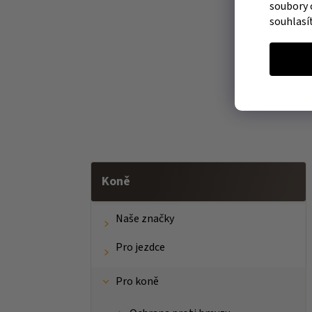
soubory 
souhlasí
Koně
Naše značky
Pro jezdce
Pro koně