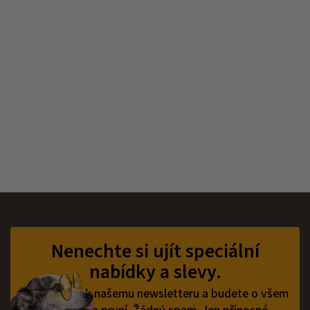
Z
á
p
Nenechte si ujít speciální
a
nabídky a slevy.
t
í
Přihlaste se k našemu newsletteru a budete o všem