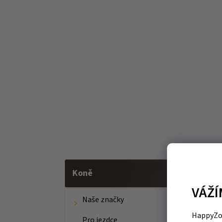
Koně
VÁŽÍ
Naše značky
HappyZoo
Pro jezdce