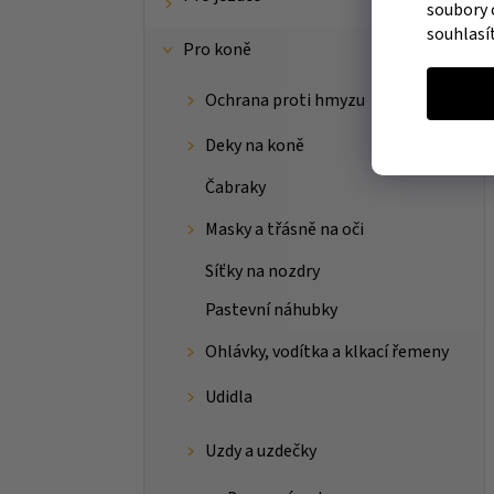
soubory 
souhlasí
Pro koně
Ochrana proti hmyzu
Deky na koně
Čabraky
Masky a třásně na oči
Síťky na nozdry
Pastevní náhubky
Ohlávky, vodítka a klkací řemeny
Udidla
Uzdy a uzdečky