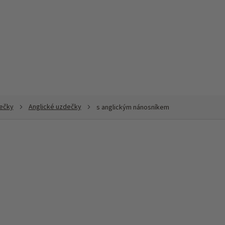
ečky
Anglické uzdečky
s anglickým nánosníkem