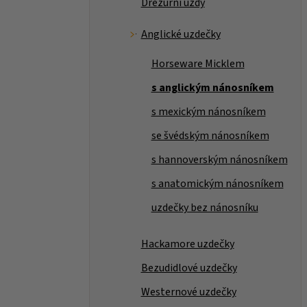
Drezurní uzdy
Anglické uzdečky
Horseware Micklem
s anglickým nánosníkem
s mexickým nánosníkem
se švédským nánosníkem
s hannoverským nánosníkem
s anatomickým nánosníkem
uzdečky bez nánosníku
Hackamore uzdečky
Bezudidlové uzdečky
Westernové uzdečky