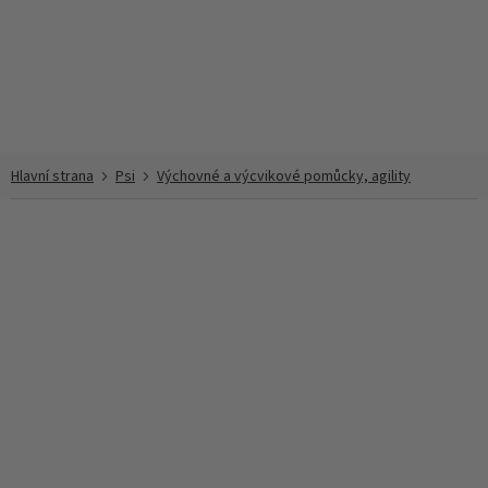
Přejít
na
obsah
Psi
Výchovné a výcvikové pomůcky, agility