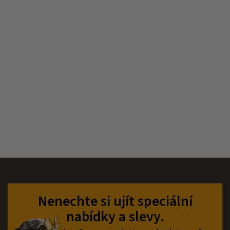
Z
á
p
Nenechte si ujít speciální
a
nabídky a slevy.
t
í