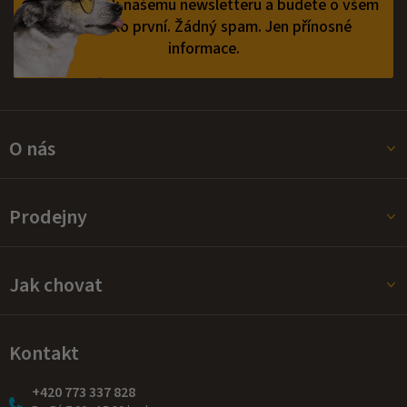
Přihlaste se k našemu newsletteru a budete o všem
vědět jako první.
Žádný spam. Jen přínosné
informace.
O nás
Prodejny
Jak chovat
Kontakt
+420 773 337 828