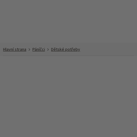
Přejít
na
obsah
Páníčci
Dětské potřeby