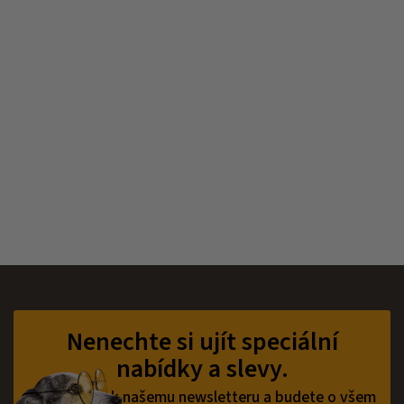
Z
á
p
Nenechte si ujít speciální
a
nabídky a slevy.
t
í
Přihlaste se k našemu newsletteru a budete o všem