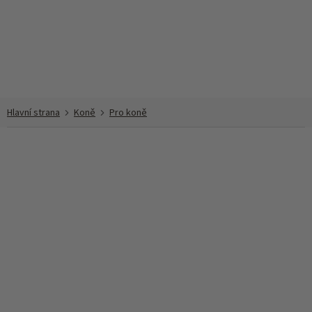
Přejít
na
obsah
Koně
Pro koně