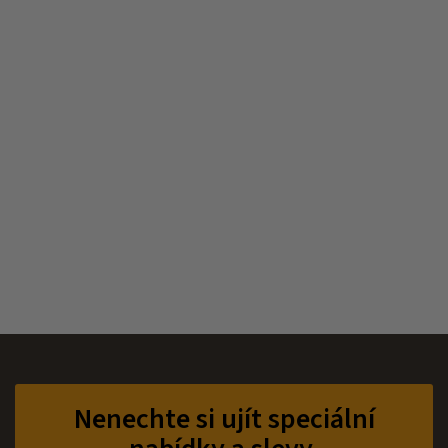
Z
á
p
Nenechte si ujít speciální
a