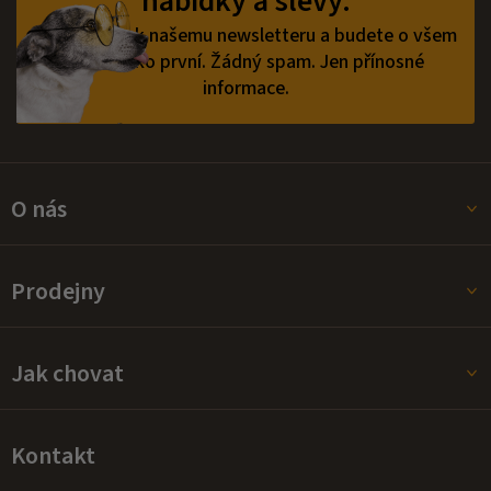
nabídky a slevy.
t
í
Přihlaste se k našemu newsletteru a budete o všem
vědět jako první.
Žádný spam. Jen přínosné
informace.
O nás
Prodejny
Jak chovat
Kontakt