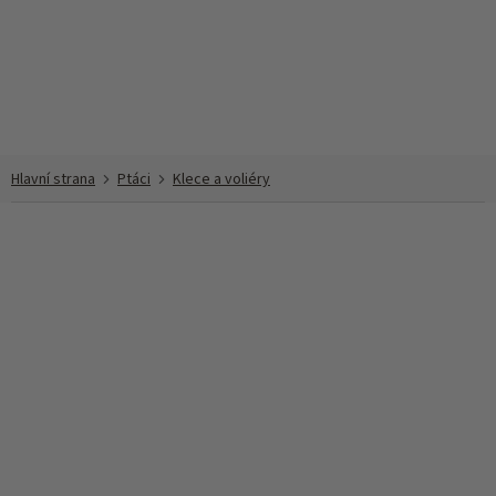
Přejít
na
obsah
Ptáci
Klece a voliéry