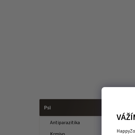
Psi
VÁŽÍ
Antiparazitika
HappyZoo
Krmivo