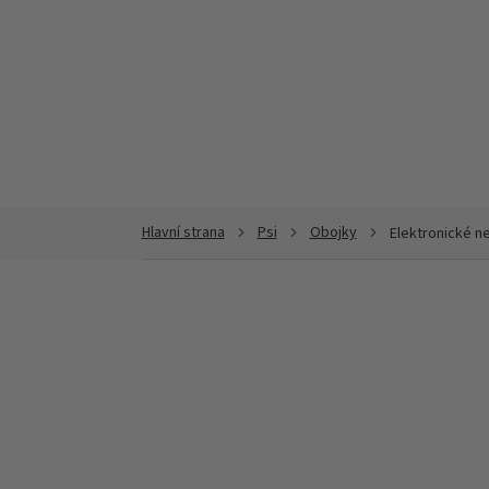
Přejít
na
obsah
Psi
Obojky
Elektronické ne