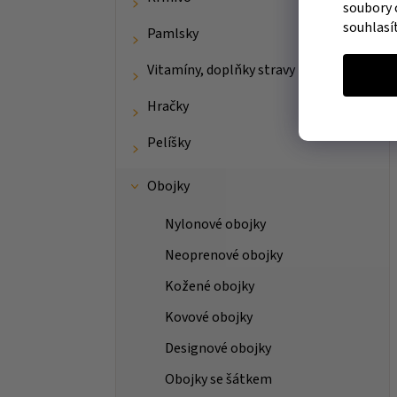
soubory 
souhlasí
Pamlsky
Vitamíny, doplňky stravy
Hračky
Pelíšky
Obojky
Nylonové obojky
Neoprenové obojky
Kožené obojky
Kovové obojky
Designové obojky
Obojky se šátkem