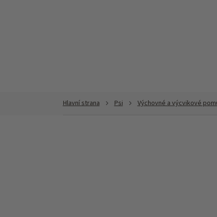
Přejít
na
obsah
Psi
Výchovné a výcvikové pomůc