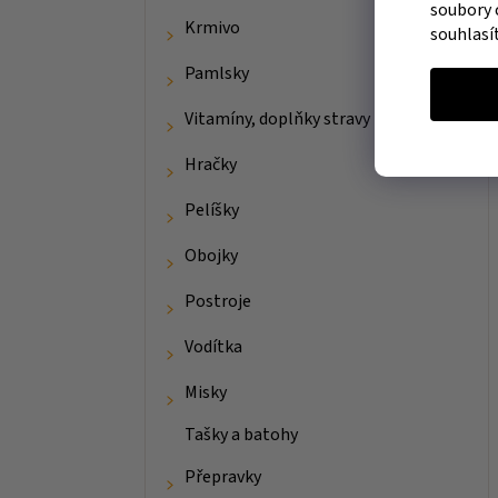
soubory 
Krmivo
souhlasí
Pamlsky
Vitamíny, doplňky stravy
Hračky
Pelíšky
Obojky
Postroje
Vodítka
Misky
Tašky a batohy
Přepravky