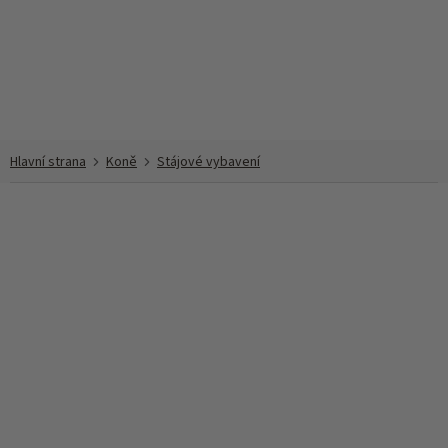
Přejít
na
obsah
Koně
Stájové vybavení