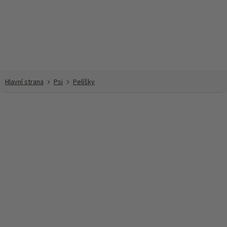
Přejít
na
obsah
Psi
Pelíšky