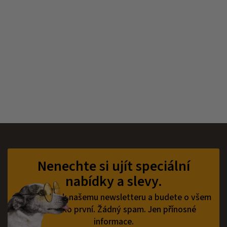
Z
á
p
Nenechte si ujít speciální
a
nabídky a slevy.
t
í
Přihlaste se k našemu newsletteru a budete o všem
vědět jako první.
Žádný spam. Jen přínosné
informace.