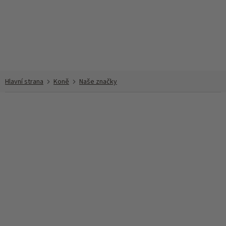
Přejít
na
obsah
Koně
Naše značky