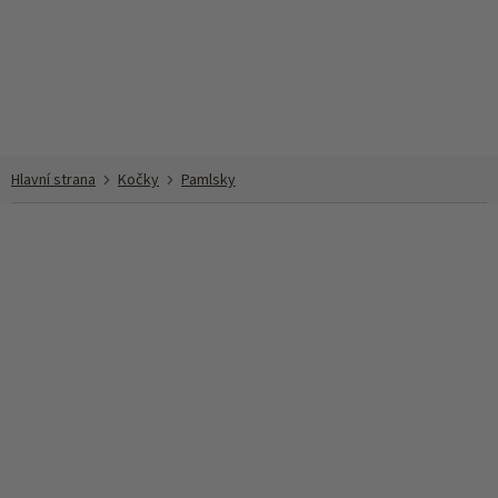
Přejít
na
obsah
Kočky
Pamlsky