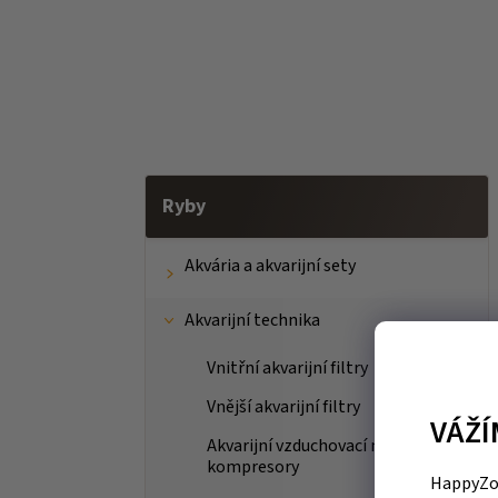
Ryby
Akvária a akvarijní sety
Akvarijní technika
Vnitřní akvarijní filtry
Vnější akvarijní filtry
VÁŽÍ
Akvarijní vzduchovací motorky a
kompresory
HappyZoo