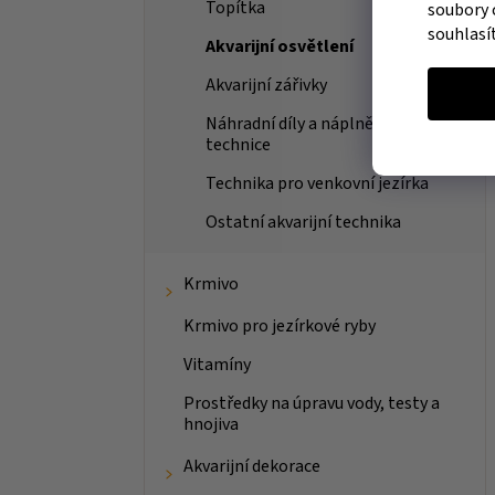
Topítka
soubory 
souhlasí
Akvarijní osvětlení
Akvarijní zářivky
Náhradní díly a náplně k akvarijní
technice
Technika pro venkovní jezírka
Ostatní akvarijní technika
Krmivo
Krmivo pro jezírkové ryby
Vitamíny
Prostředky na úpravu vody, testy a
hnojiva
Akvarijní dekorace