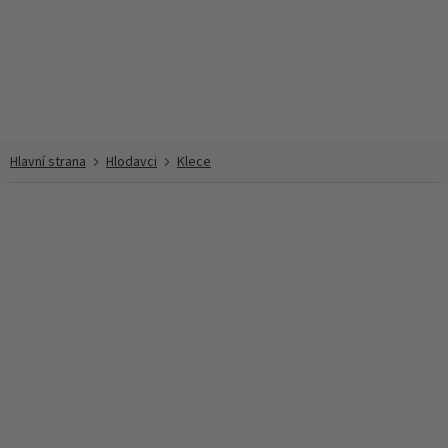
Přejít
na
obsah
Hlodavci
Klece