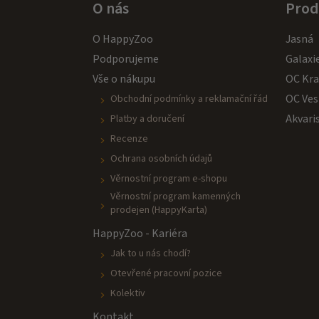
O nás
Prod
O HappyZoo
Jasná
Podporujeme
Galaxi
Vše o nákupu
OC Kr
OC Ves
Obchodní podmínky a reklamační řád
Akvari
Platby a doručení
Recenze
Ochrana osobních údajů
Věrnostní program e-shopu
Věrnostní program kamenných
prodejen (HappyKarta)
HappyZoo - Kariéra
Jak to u nás chodí?
Otevřené pracovní pozice
Kolektiv
Kontakt