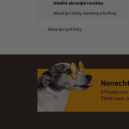
Umělé akvarijní rostliny
Akvarijní písky, kameny a kořeny
Akvarijní potřeby
Z
á
Nenechte
p
a
Přihlaste se k
t
Žádný spam. J
í