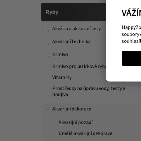
VÁŽÍ
Ryby
HappyZoo
Akvária a akvarijní sety
soubory 
souhlasí
Akvarijní technika
Krmivo
Krmivo pro jezírkové ryby
Vitamíny
Prostředky na úpravu vody, testy a
hnojiva
Akvarijní dekorace
Akvarijní pozadí
Umělé akvarijní dekorace