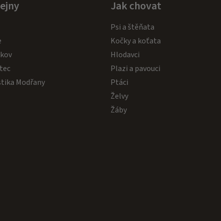
ejny
Jak chovat
Psi a štěňata
e
Kočky a koťata
akov
Hlodavci
tec
Plazi a pavouci
stika Modřany
Ptáci
Želvy
Žáby