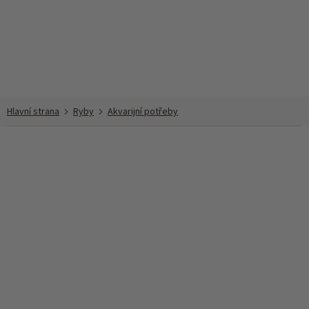
Přejít
na
obsah
Ryby
Akvarijní potřeby