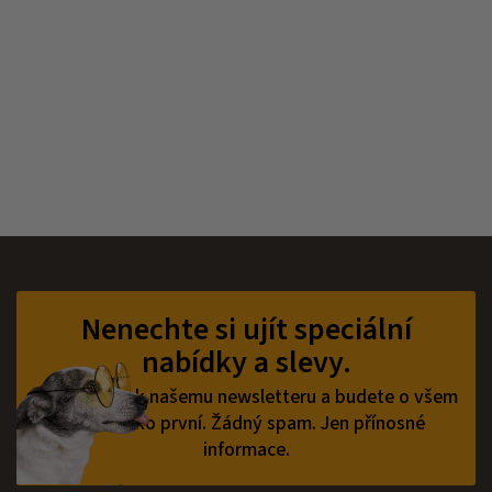
Z
á
p
Nenechte si ujít speciální
a
nabídky a slevy.
t
í
Přihlaste se k našemu newsletteru a budete o všem
vědět jako první.
Žádný spam. Jen přínosné
informace.