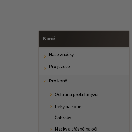
Koně
Naše značky
Pro jezdce
Pro koně
Ochrana proti hmyzu
Deky na koně
Čabraky
Masky a třásně na oči