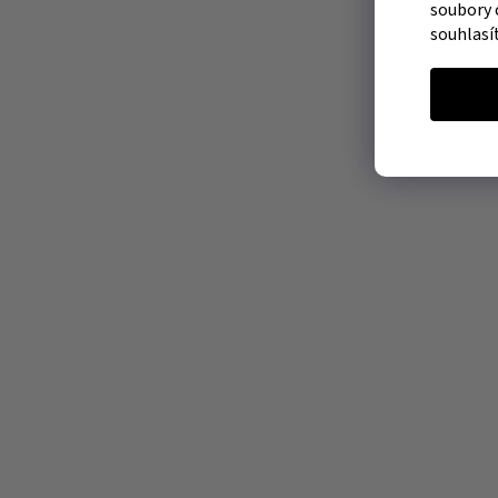
soubory 
souhlasí