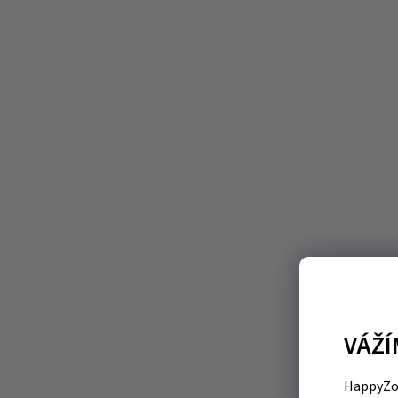
VÁŽÍ
HappyZoo