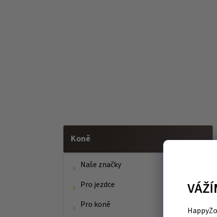
Koně
Naše značky
VÁŽÍ
Pro jezdce
Pro koně
HappyZoo