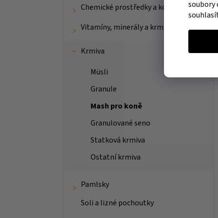
soubory 
Chemické prostředky a kosmetika
souhlasí
Vitamíny, minerály a krmné doplňky
Krmiva
Müsli
Granule
Mash pro koně
Granulované seno
Statková krmiva
Ostatní krmiva
Pamlsky
Soli a lizné pochoutky