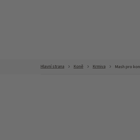
Přejít
na
obsah
Koně
Krmiva
Mash pro ko