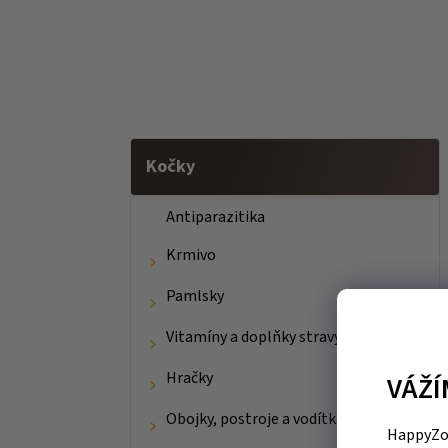
Kočky
Antiparazitika
Krmivo
Pamlsky
Vitamíny a doplňky stravy
Hračky
VÁŽÍ
Obojky, postroje a vodítka
HappyZoo