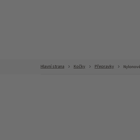
Přejít
na
obsah
Kočky
Přepravky
Nylonov