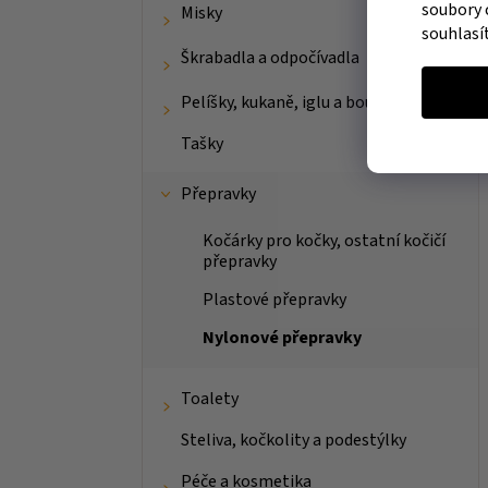
soubory 
Misky
souhlasí
Škrabadla a odpočívadla
Pelíšky, kukaně, iglu a boudičky
Tašky
Přepravky
Kočárky pro kočky, ostatní kočičí
přepravky
Plastové přepravky
Nylonové přepravky
Toalety
Steliva, kočkolity a podestýlky
Péče a kosmetika