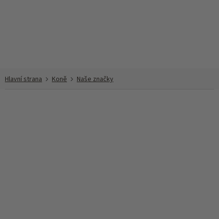
Přejít
na
obsah
Koně
Naše značky