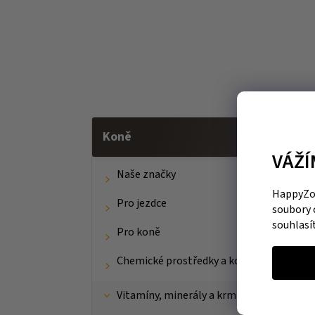
Koně
VÁŽÍ
Naše značky
HappyZoo
Pro jezdce
soubory 
souhlasí
Pro koně
Chemické prostředky a kosmetika
Vitamíny, minerály a krmné doplňky