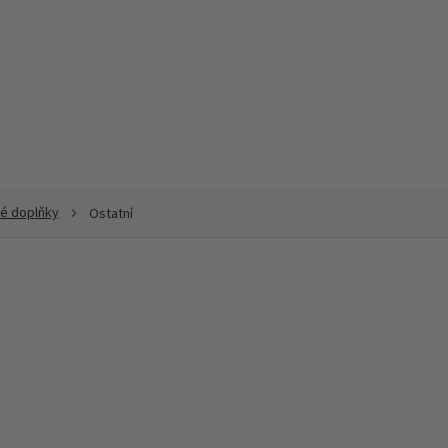
né doplňky
Ostatní