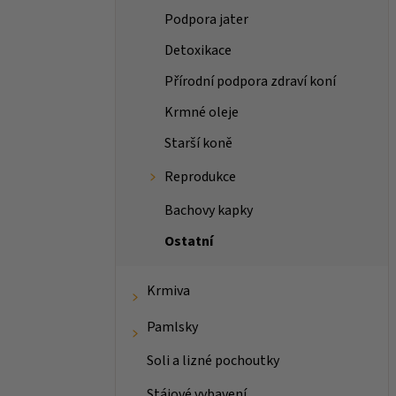
Podpora jater
Detoxikace
Přírodní podpora zdraví koní
Krmné oleje
Starší koně
Reprodukce
Bachovy kapky
Ostatní
Krmiva
Pamlsky
Soli a lizné pochoutky
Stájové vybavení