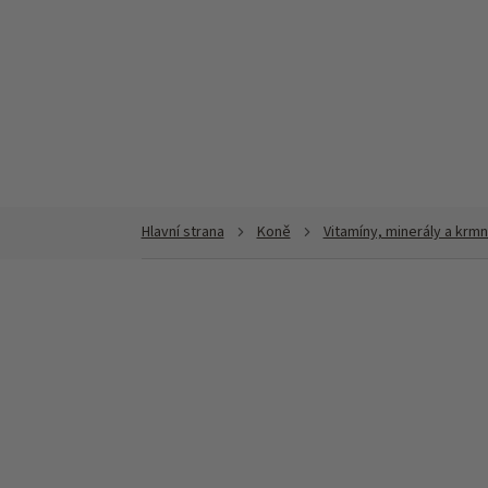
Přejít
na
obsah
Koně
Vitamíny, minerály a krm