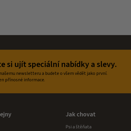
 si ujít speciální nabídky a slevy.
 našemu newsletteru a budete o všem vědět jako první.
en přínosné informace.
ejny
Jak chovat
Psi a štěňata