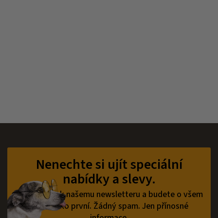
Z
á
p
Nenechte si ujít speciální
a
nabídky a slevy.
t
í
Přihlaste se k našemu newsletteru a budete o všem
vědět jako první.
Žádný spam. Jen přínosné
informace.