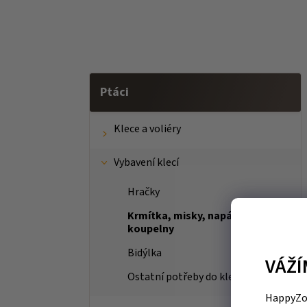
Ptáci
Klece a voliéry
Vybavení klecí
Hračky
Krmítka, misky, napáječky a
koupelny
Bidýlka
VÁŽÍ
Ostatní potřeby do klecí
HappyZoo