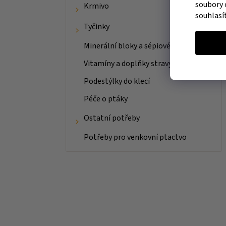
soubory 
Krmivo
souhlasí
Tyčinky
Minerální bloky a sépiové kosti
Vitamíny a doplňky stravy
Podestýlky do klecí
Péče o ptáky
Ostatní potřeby
Potřeby pro venkovní ptactvo