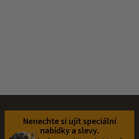
Z
á
p
Nenechte si ujít speciální
a
nabídky a slevy.
t
í