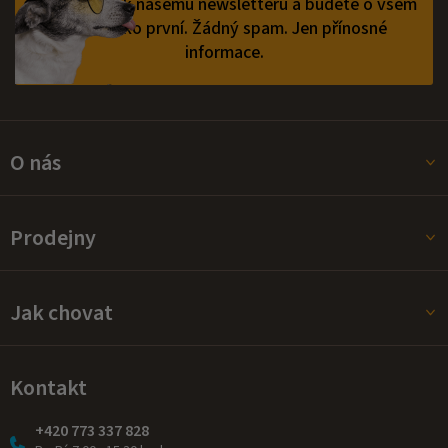
Přihlaste se k našemu newsletteru a budete o všem
vědět jako první.
Žádný spam. Jen přínosné
informace.
O nás
Prodejny
Jak chovat
Kontakt
+420 773 337 828