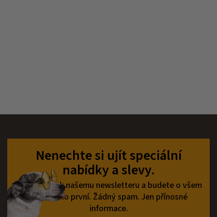
Z
á
p
Nenechte si ujít speciální
a
nabídky a slevy.
t
í
Přihlaste se k našemu newsletteru a budete o všem
vědět jako první.
Žádný spam. Jen přínosné
informace.