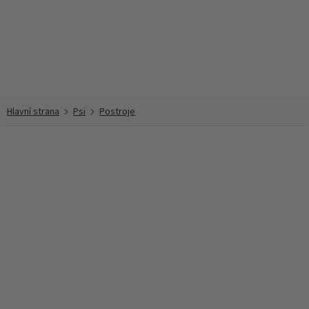
Přejít
na
obsah
Psi
Postroje