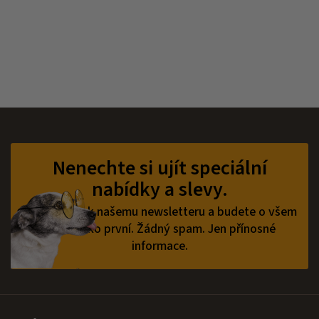
Z
á
p
Nenechte si ujít speciální
a
nabídky a slevy.
t
í
Přihlaste se k našemu newsletteru a budete o všem
vědět jako první.
Žádný spam. Jen přínosné
informace.