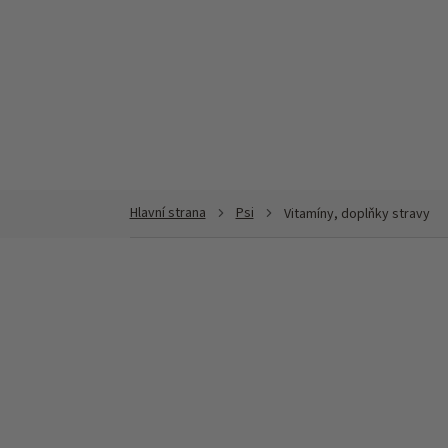
Přejít
na
obsah
Psi
Vitamíny, doplňky stravy