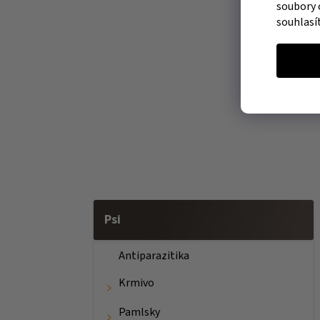
soubory 
souhlasí
Psi
Antiparazitika
Krmivo
Pamlsky