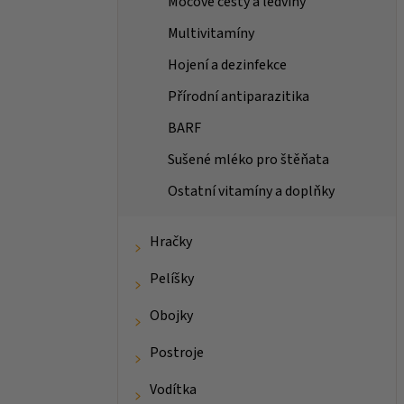
Močové cesty a ledviny
Multivitamíny
Hojení a dezinfekce
Přírodní antiparazitika
BARF
Sušené mléko pro štěňata
Ostatní vitamíny a doplňky
Hračky
Pelíšky
Obojky
Postroje
Vodítka