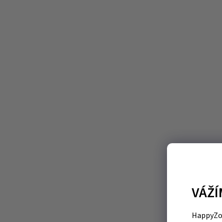
VÁŽÍ
HappyZoo