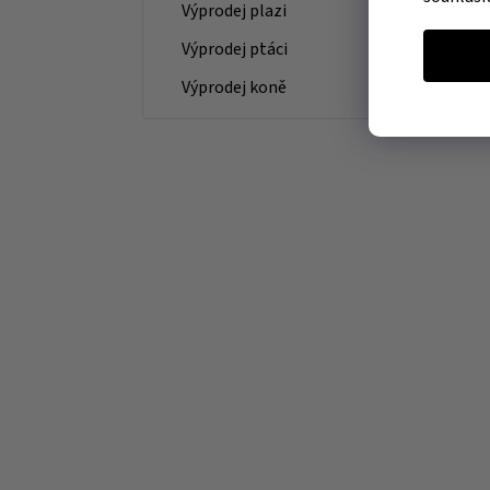
Výprodej plazi
Výprodej ptáci
Výprodej koně