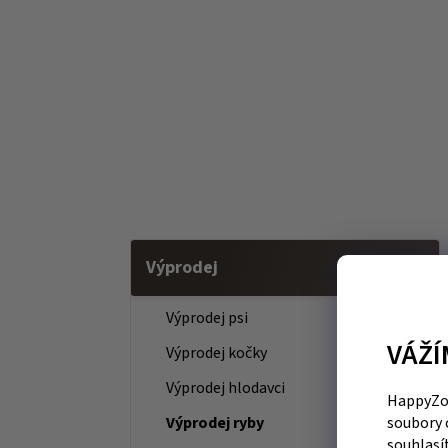
Výprodej
Výprodej psi
VÁŽÍ
Výprodej kočky
Výprodej hlodavci
HappyZoo
Výprodej ryby
soubory 
souhlasí