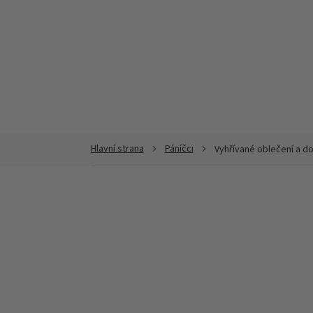
Přejít
na
obsah
Páníčci
Vyhřívané oblečení a d