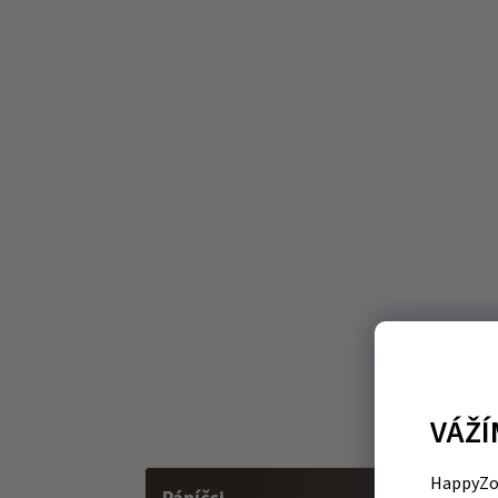
VÁŽÍ
HappyZoo