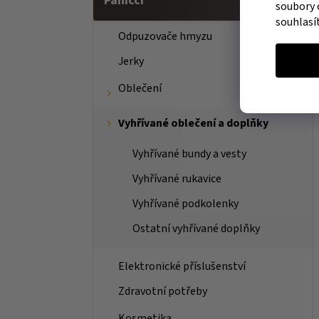
Páníčci
soubory 
souhlasí
Odpuzovače hmyzu
Jerky
Oblečení
Vyhřívané oblečení a doplňky
Vyhřívané bundy a vesty
Vyhřívané rukavice
Vyhřívané podkolenky
Ostatní vyhřívané doplňky
Elektronické příslušenství
Zdravotní potřeby
Kosmetika