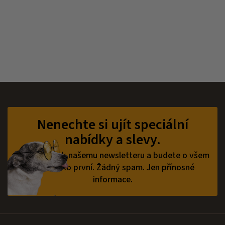
Z
á
p
Nenechte si ujít speciální
a
nabídky a slevy.
t
í
Přihlaste se k našemu newsletteru a budete o všem
vědět jako první.
Žádný spam. Jen přínosné
informace.