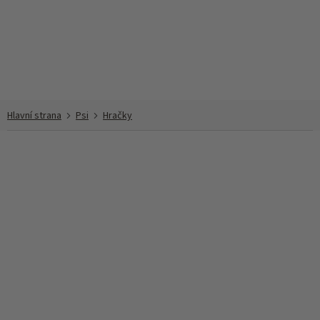
Přejít
na
obsah
Psi
Hračky