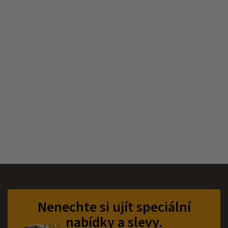
Z
á
p
Nenechte si ujít speciální
a
nabídky a slevy.
t