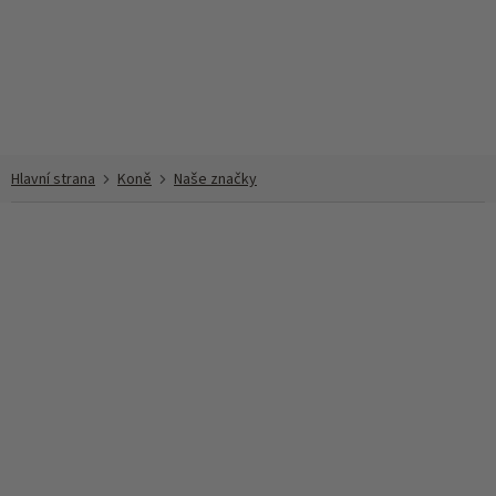
Přejít
na
obsah
Koně
Naše značky