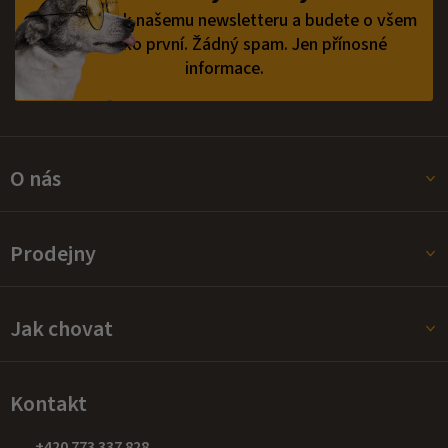
í
Přihlaste se k našemu newsletteru a budete o všem
vědět jako první.
Žádný spam. Jen přínosné
informace.
O nás
Prodejny
Jak chovat
Kontakt
+420 773 337 828