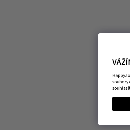
VÁŽÍ
HappyZoo
soubory 
souhlasí