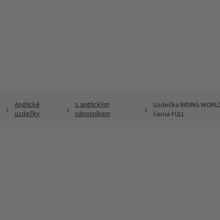
Anglické
s anglickým
Uzdečka RIDING WORLD
uzdečky
nánosníkem
černá FULL