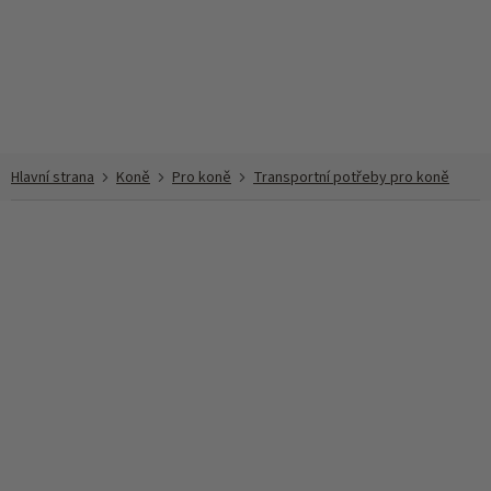
Přejít
na
obsah
Koně
Pro koně
Transportní potřeby pro koně