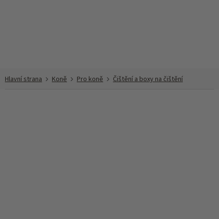
Přejít
na
obsah
Koně
Pro koně
Čištění a boxy na čištění