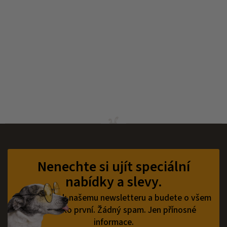
Z
á
p
Nenechte si ujít speciální
a
nabídky a slevy.
t
í
Přihlaste se k našemu newsletteru a budete o všem
vědět jako první.
Žádný spam. Jen přínosné
informace.