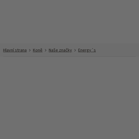
Přejít
na
obsah
Koně
Naše značky
Energy´s