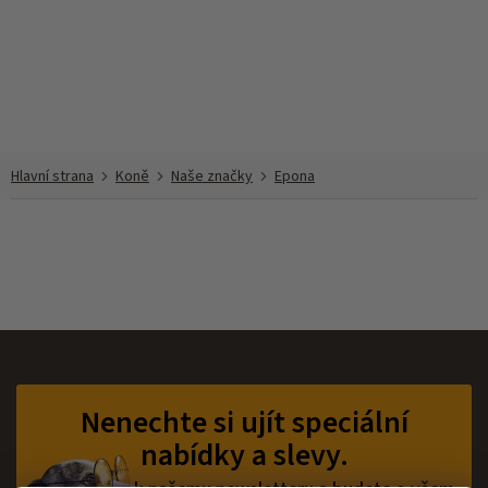
Přejít
na
obsah
Koně
Naše značky
Epona
Z
á
p
Nenechte si ujít speciální
a
nabídky a slevy.
t
í