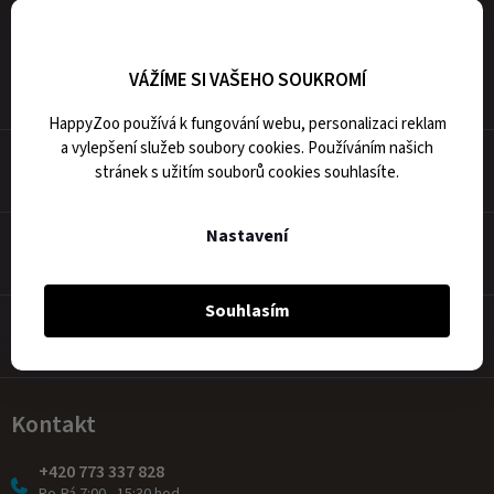
Přihlaste se k našemu newsletteru a budete o všem
vědět jako první.
Žádný spam. Jen přínosné
informace.
VÁŽÍME SI VAŠEHO SOUKROMÍ
HappyZoo používá k fungování webu, personalizaci reklam
a vylepšení služeb soubory cookies. Používáním našich
O nás
stránek s užitím souborů cookies souhlasíte.
Nastavení
Prodejny
Souhlasím
Jak chovat
Kontakt
+420 773 337 828