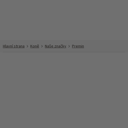
Přejít
na
obsah
Koně
Naše značky
Premin