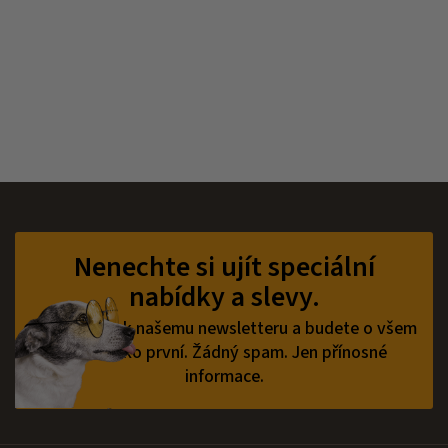
Z
á
p
Nenechte si ujít speciální
a
nabídky a slevy.
t
í
Přihlaste se k našemu newsletteru a budete o všem
vědět jako první.
Žádný spam. Jen přínosné
informace.