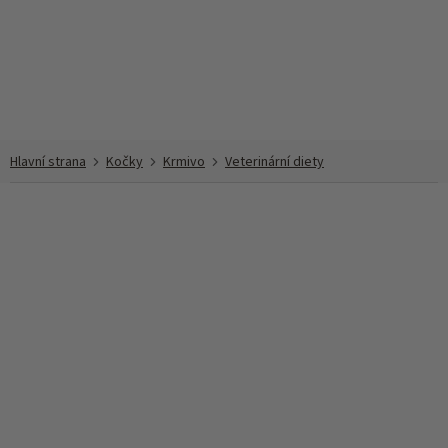
Přejít
na
obsah
Kočky
Krmivo
Veterinární diety