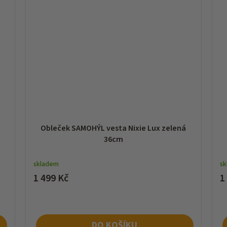
á
Obleček SAMOHÝL vesta Nixie Lux zelená
36cm
skladem
s
1 499 Kč
1
DO KOŠÍKU