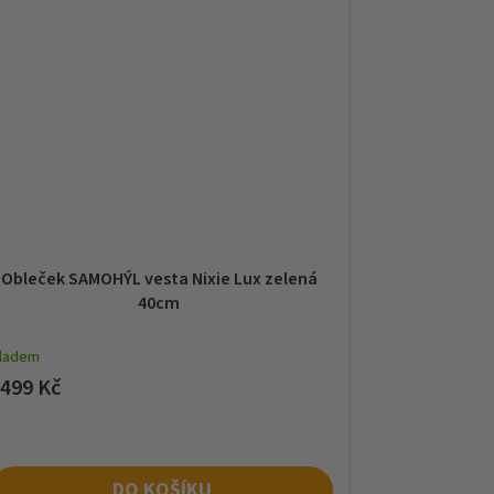
Obleček SAMOHÝL vesta Nixie Lux zelená
40cm
kladem
 499 Kč
DO KOŠÍKU