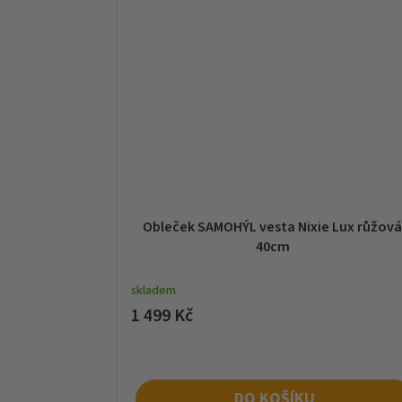
Obleček SAMOHÝL vesta Nixie Lux růžov
40cm
skladem
1 499 Kč
DO KOŠÍKU