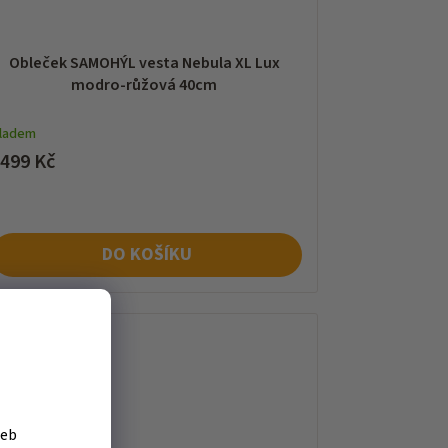
Obleček SAMOHÝL vesta Nebula XL Lux
modro-růžová 40cm
kladem
 499 Kč
DO KOŠÍKU
žeb