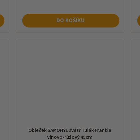
DO KOŠÍKU
Obleček SAMOHÝL svetr Tulák Frankie
vínovo-růžový 45cm