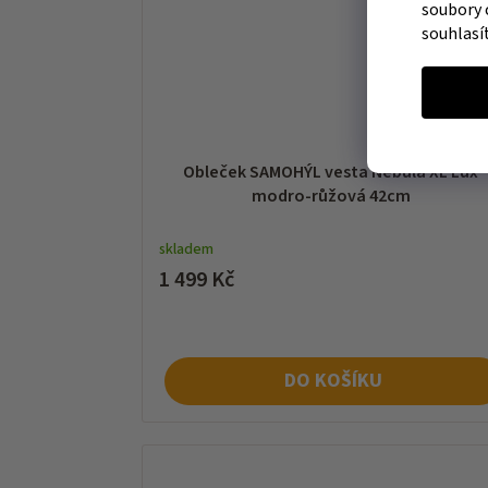
soubory 
souhlasí
Obleček SAMOHÝL vesta Nebula XL Lux
modro-růžová 42cm
skladem
1 499 Kč
DO KOŠÍKU