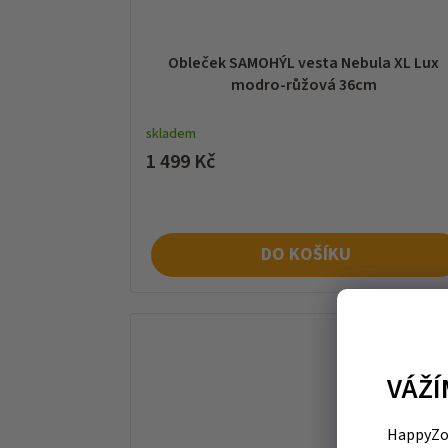
Obleček SAMOHÝL vesta Nebula XL Lux
modro-růžová 36cm
skladem
1 499 Kč
DO KOŠÍKU
VÁŽÍ
HappyZoo