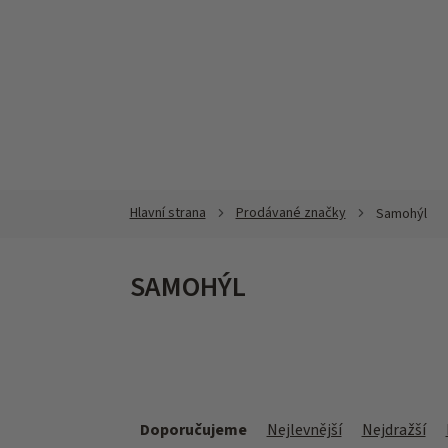
Přejít
na
obsah
Prodávané značky
Samohýl
SAMOHÝL
Ř
a
Doporučujeme
Nejlevnější
Nejdražší
z