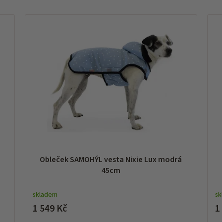
Obleček SAMOHÝL vesta Nixie Lux modrá
45cm
skladem
s
1 549 Kč
1