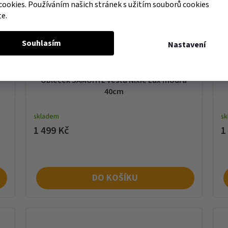
cookies. Používáním našich stránek s užitím souborů cookies
te.
Souhlasím
Nastavení
Obleček SAMOHÝL vesta Nixie Lux modrá
40cm
skladem
s
1 499 Kč
1
DO KOŠÍKU