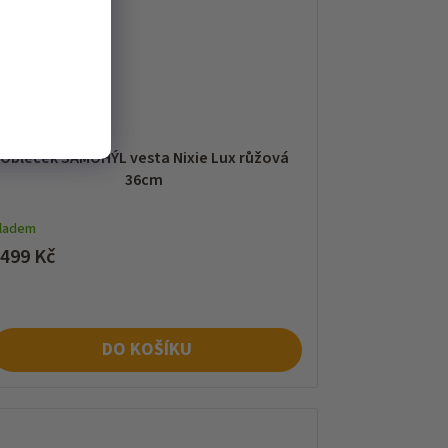
Obleček SAMOHÝL vesta Nixie Lux růžová
36cm
kladem
 499 Kč
DO KOŠÍKU