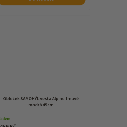
Obleček SAMOHÝL vesta Alpine tmavě
modrá 45cm
kladem
 459 Kč