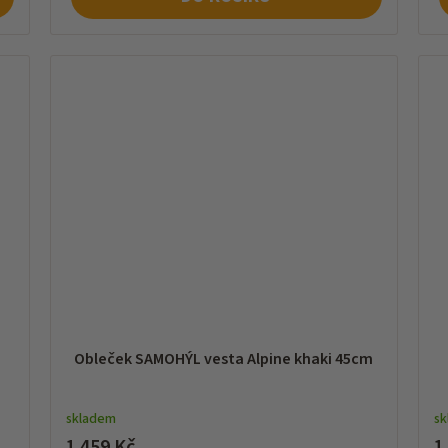
Obleček SAMOHÝL vesta Alpine khaki 45cm
skladem
s
1 459 Kč
1