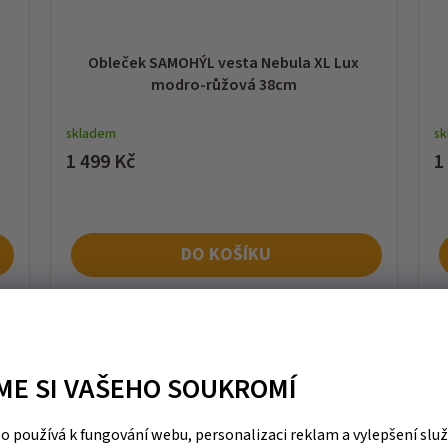
Obleček SAMOHÝL vesta Nebula XL Lux
modro-růžová 38cm
skladem
s
1 499 Kč
1
DO KOŠÍKU
ME SI VAŠEHO SOUKROMÍ
 používá k fungování webu, personalizaci reklam a vylepšení slu