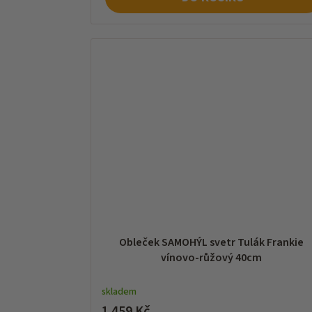
Obleček SAMOHÝL svetr Tulák Frankie
vínovo-růžový 40cm
skladem
1 459 Kč