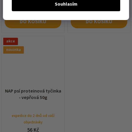
Souhlasím
DO KOŠÍKU
DO KOŠÍKU
akce
novinka
NAP psí proteinová tyčinka
- vepřová 50g
expedice do 2 dnů od vaší
objednávky
56 Kč