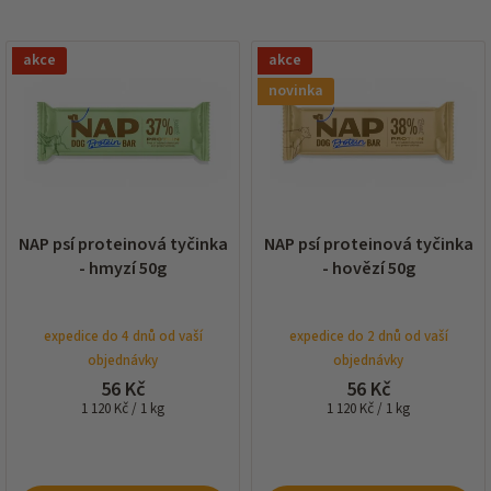
í
p
V
r
akce
akce
ý
o
p
novinka
d
i
u
s
k
p
t
r
ů
o
d
NAP psí proteinová tyčinka
NAP psí proteinová tyčinka
u
- hmyzí 50g
- hovězí 50g
k
t
ů
expedice do 4 dnů od vaší
expedice do 2 dnů od vaší
objednávky
objednávky
56 Kč
56 Kč
Měrná
Měrná
1 120 Kč / 1 kg
1 120 Kč / 1 kg
cena:
cena: