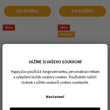
DO KOŠÍKU
DO KOŠÍKU
akce
akce
novinka
VÁŽÍME SI VAŠEHO SOUKROMÍ
NAP psí proteinová tyčinka
NAP psí proteinová tyčinka
HappyZoo používá k fungování webu, personalizaci reklam
- RECOVERY hovězí 50g
- rybí 50g
a vylepšení služeb soubory cookies. Používáním našich
stránek s užitím souborů cookies souhlasíte.
expedice do 4 dnů od vaší
expedice do 2 dnů od vaší
objednávky
objednávky
Nastavení
56 Kč
58 Kč
Měrná
Měrná
1 120 Kč / 1 kg
1 160 Kč / 1 kg
cena:
cena: