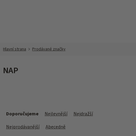
Přejít
na
obsah
Prodávané značky
NAP
Ř
a
Doporučujeme
Nejlevnější
Nejdražší
z
e
Nejprodávanější
Abecedně
n