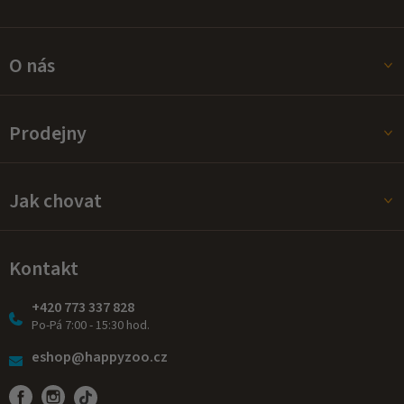
ý
p
i
s
O nás
u
Prodejny
Jak chovat
Kontakt
+420 773 337 828
Po-Pá 7:00 - 15:30 hod.
eshop@happyzoo.cz