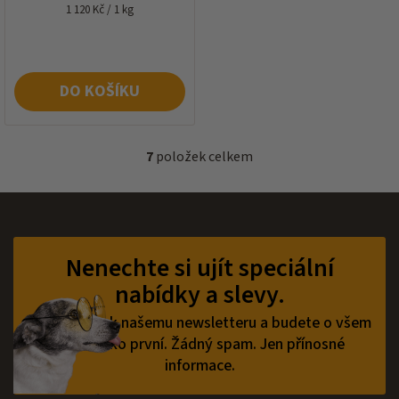
Měrná
1 120 Kč / 1 kg
cena:
DO KOŠÍKU
7
položek celkem
O
v
l
á
Z
d
á
a
p
Nenechte si ujít speciální
c
a
í
nabídky a slevy.
t
p
í
r
Přihlaste se k našemu newsletteru a budete o všem
v
vědět jako první.
Žádný spam. Jen přínosné
k
informace.
y
v