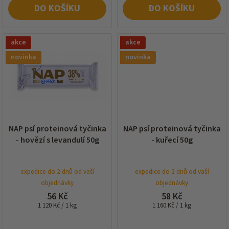
DO KOŠÍKU
DO KOŠÍKU
akce
akce
novinka
novinka
NAP psí proteinová tyčinka
NAP psí proteinová tyčinka
- hovězí s levandulí 50g
- kuřecí 50g
expedice do 2 dnů od vaší
expedice do 2 dnů od vaší
objednávky
objednávky
56 Kč
58 Kč
Měrná
Měrná
1 120 Kč / 1 kg
1 160 Kč / 1 kg
cena:
cena: