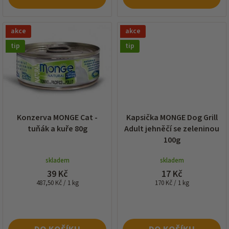
akce
akce
tip
tip
Konzerva MONGE Cat -
Kapsička MONGE Dog Grill
tuňák a kuře 80g
Adult jehněčí se zeleninou
100g
skladem
skladem
39 Kč
17 Kč
Měrná
Měrná
487,50 Kč / 1 kg
170 Kč / 1 kg
cena:
cena: