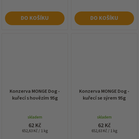
DO KOŠÍKU
DO KOŠÍKU
Konzerva MONGE Dog -
Konzerva MONGE Dog -
kuřecí s hovězím 95g
kuřecí se sýrem 95g
skladem
skladem
62 Kč
62 Kč
Měrná
Měrná
652,63 Kč / 1 kg
652,63 Kč / 1 kg
cena:
cena: