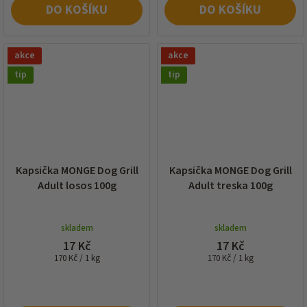
DO KOŠÍKU
DO KOŠÍKU
akce
akce
tip
tip
Kapsička MONGE Dog Grill
Kapsička MONGE Dog Grill
Adult losos 100g
Adult treska 100g
skladem
skladem
17 Kč
17 Kč
Měrná
Měrná
170 Kč / 1 kg
170 Kč / 1 kg
cena:
cena: