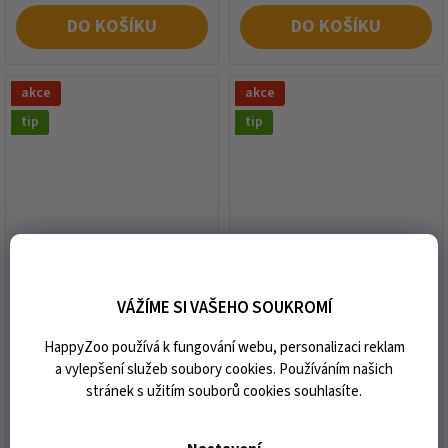
DO KOŠÍKU
DO KOŠÍKU
akce
akce
tip
tip
Konzerva MONGE Cat
Konzerva MONGE Cat
Kitten tuňák a aloe 80g
Delicate kuřecí a
ančovičky 80g
VÁŽÍME SI VAŠEHO SOUKROMÍ
HappyZoo používá k fungování webu, personalizaci reklam
skladem
skladem
a vylepšení služeb soubory cookies. Používáním našich
47 Kč
43 Kč
Měrná
Měrná
stránek s užitím souborů cookies souhlasíte.
587,50 Kč / 1 kg
537,50 Kč / 1 kg
cena:
cena: