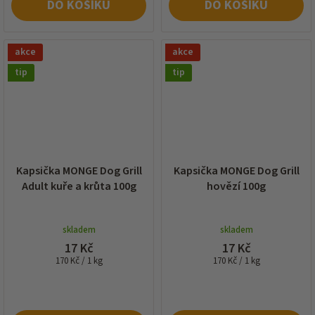
DO KOŠÍKU
DO KOŠÍKU
akce
akce
tip
tip
Kapsička MONGE Dog Grill
Kapsička MONGE Dog Grill
Adult kuře a krůta 100g
hovězí 100g
skladem
skladem
17 Kč
17 Kč
Měrná
Měrná
170 Kč / 1 kg
170 Kč / 1 kg
cena:
cena: