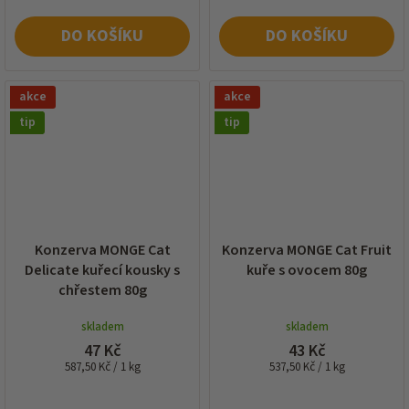
DO KOŠÍKU
DO KOŠÍKU
akce
akce
tip
tip
Konzerva MONGE Cat
Konzerva MONGE Cat Fruit
Delicate kuřecí kousky s
kuře s ovocem 80g
chřestem 80g
skladem
skladem
47 Kč
43 Kč
Měrná
Měrná
587,50 Kč / 1 kg
537,50 Kč / 1 kg
cena:
cena: