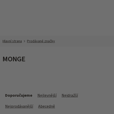
Přejít
na
obsah
Prodávané značky
MONGE
Ř
a
Doporučujeme
Nejlevnější
Nejdražší
z
e
Nejprodávanější
Abecedně
n