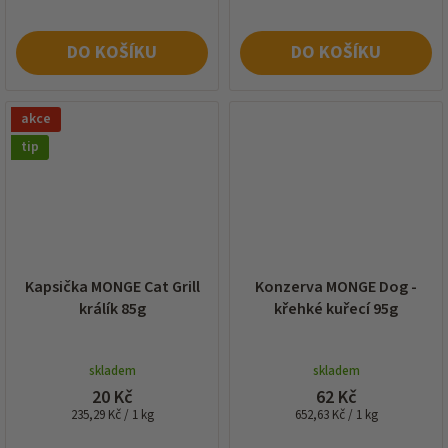
DO KOŠÍKU
DO KOŠÍKU
akce
tip
Kapsička MONGE Cat Grill
Konzerva MONGE Dog -
králík 85g
křehké kuřecí 95g
skladem
skladem
20 Kč
62 Kč
Měrná
Měrná
235,29 Kč / 1 kg
652,63 Kč / 1 kg
cena:
cena: