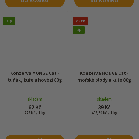
DO KOŠÍKU
DO KOŠÍKU
tip
akce
tip
Konzerva MONGE Cat -
Konzerva MONGE Cat -
tuňák, kuře a hovězí 80g
mořské plody a kuře 80g
skladem
skladem
62 Kč
39 Kč
Měrná
Měrná
775 Kč / 1 kg
487,50 Kč / 1 kg
cena:
cena: