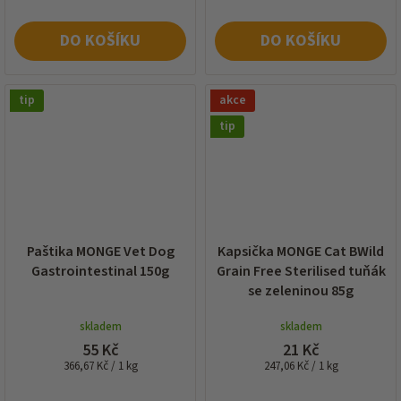
DO KOŠÍKU
DO KOŠÍKU
tip
akce
tip
Paštika MONGE Vet Dog
Kapsička MONGE Cat BWild
Gastrointestinal 150g
Grain Free Sterilised tuňák
se zeleninou 85g
skladem
skladem
55 Kč
21 Kč
Měrná
Měrná
366,67 Kč / 1 kg
247,06 Kč / 1 kg
cena:
cena: