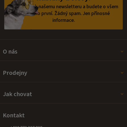
í
v
Přihlaste se k našemu newsletteru a budete o všem
ý
vědět jako první.
Žádný spam. Jen přínosné
p
informace.
i
s
u
O nás
Prodejny
Jak chovat
Kontakt