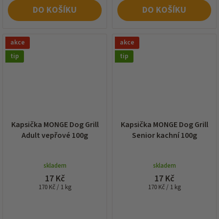
DO KOŠÍKU
DO KOŠÍKU
akce
akce
tip
tip
Kapsička MONGE Dog Grill
Kapsička MONGE Dog Grill
Adult vepřové 100g
Senior kachní 100g
skladem
skladem
17 Kč
17 Kč
Měrná
Měrná
170 Kč / 1 kg
170 Kč / 1 kg
cena:
cena: