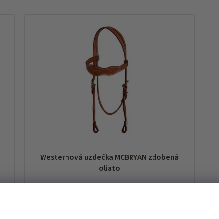
Westernová uzdečka MCBRYAN zdobená
oliato
expedice do 7 dnů od vaší objednávky
1 712 Kč