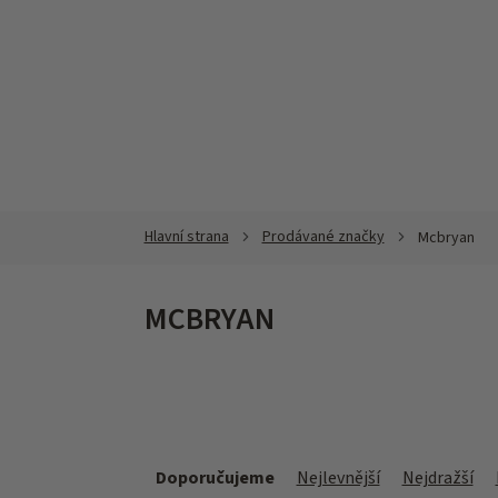
Přejít
na
obsah
Prodávané značky
Mcbryan
MCBRYAN
Ř
a
Doporučujeme
Nejlevnější
Nejdražší
z