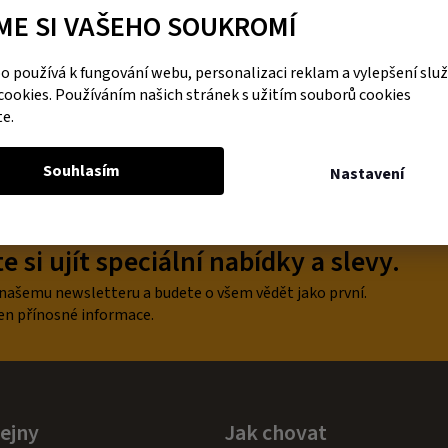
ME SI VAŠEHO SOUKROMÍ
DO KOŠÍKU
 používá k fungování webu, personalizaci reklam a vylepšení slu
cookies. Používáním našich stránek s užitím souborů cookies
te.
O
v
Souhlasím
Nastavení
l
á
d
a
 si ujít speciální nabídky a slevy.
c
í
p
 našemu newsletteru a budete o všem vědět jako první.
r
en přínosné informace.
v
k
y
v
ý
p
ejny
Jak chovat
i