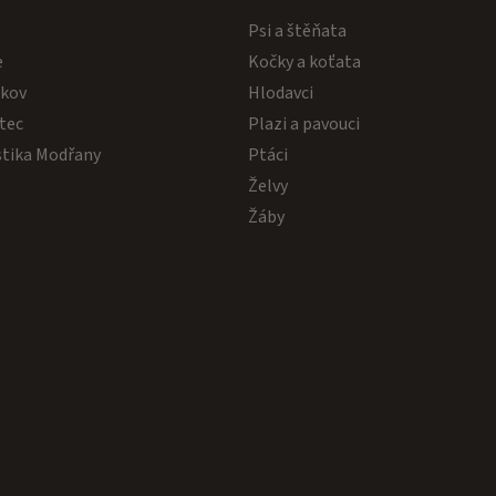
s
Psi a štěňata
u
e
Kočky a koťata
akov
Hlodavci
tec
Plazi a pavouci
stika Modřany
Ptáci
Želvy
Žáby