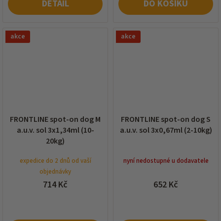
DETAIL
DO KOŠÍKU
akce
akce
FRONTLINE spot-on dog M
FRONTLINE spot-on dog S
a.u.v. sol 3x1,34ml (10-
a.u.v. sol 3x0,67ml (2-10kg)
20kg)
expedice do 2 dnů od vaší
nyní nedostupné u dodavatele
objednávky
714 Kč
652 Kč