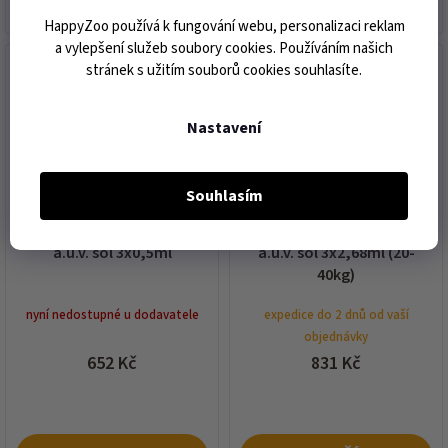
HappyZoo používá k fungování webu, personalizaci reklam
a vylepšení služeb soubory cookies. Používáním našich
akce
akce
stránek s užitím souborů cookies souhlasíte.
Nastavení
Souhlasím
FRONTLINE spot-on cat
FRONTLINE spot-on dog L
a.u.v. sol 3x0,5ml
a.u.v. sol 3x2,68ml (20-
40kg)
nyní nedostupné u dodavatele
expedice do 2 dnů od vaší
objednávky
652 Kč
831 Kč