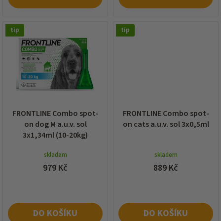
tip
tip
FRONTLINE Combo spot-
FRONTLINE Combo spot-
on dog M a.u.v. sol
on cats a.u.v. sol 3x0,5ml
3x1,34ml (10-20kg)
skladem
skladem
979 Kč
889 Kč
DO KOŠÍKU
DO KOŠÍKU