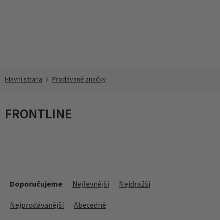
Přejít
na
obsah
Prodávané značky
FRONTLINE
Ř
a
Doporučujeme
Nejlevnější
Nejdražší
z
e
Nejprodávanější
Abecedně
n