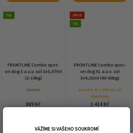
tip
akce
tip
FRONTLINE Combo spot-
FRONTLINE Combo spot-
on dog S a.u.v. sol 3x0,67ml
on dog XL a.u.v. sol
(2-10kg)
3x4,02ml (40-60kg)
skladem
expedice do 2 dnů od vaší
objednávky
889 Kč
1 414 Kč
VÁŽÍME SI VAŠEHO SOUKROMÍ
DO KOŠÍKU
DO KOŠÍKU