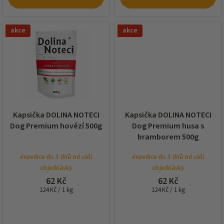
akce
akce
Kapsička DOLINA NOTECI
Kapsička DOLINA NOTECI
Dog Premium hovězí 500g
Dog Premium husa s
bramborem 500g
expedice do 3 dnů od vaší
expedice do 3 dnů od vaší
objednávky
objednávky
62 Kč
62 Kč
Měrná
Měrná
124 Kč / 1 kg
124 Kč / 1 kg
cena:
cena: