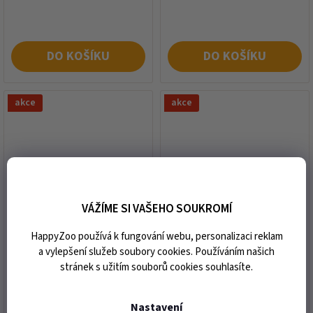
cena:
cena:
DO KOŠÍKU
DO KOŠÍKU
akce
akce
VÁŽÍME SI VAŠEHO SOUKROMÍ
Kapsička DOLINA NOTECI
Kapsička DOLINA NOTECI
Dog Premium kuřecí 500g
Dog Premium pstruh 500g
HappyZoo používá k fungování webu, personalizaci reklam
a vylepšení služeb soubory cookies. Používáním našich
stránek s užitím souborů cookies souhlasíte.
expedice do 3 dnů od vaší
expedice do 3 dnů od vaší
objednávky
objednávky
Nastavení
62 Kč
62 Kč