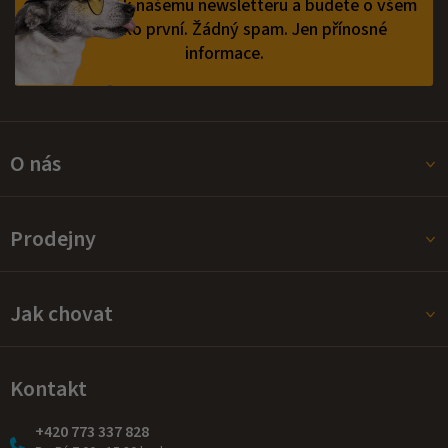
Přihlaste se k našemu newsletteru a budete o všem
v
vědět jako první.
Žádný spam. Jen přínosné
k
informace.
y
v
ý
p
i
s
O nás
u
Prodejny
Jak chovat
Kontakt
+420 773 337 828