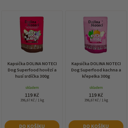
í
p
V
r
ý
o
p
d
i
u
s
k
p
t
r
ů
o
d
Kapsička DOLINA NOTECI
Kapsička DOLINA NOTECI
u
Dog Superfood hovězí a
Dog Superfood kachna a
k
husí srdíčka 300g
křepelka 300g
t
ů
skladem
skladem
119 Kč
119 Kč
Měrná
Měrná
396,67 Kč / 1 kg
396,67 Kč / 1 kg
cena:
cena:
DO KOŠÍKU
DO KOŠÍKU