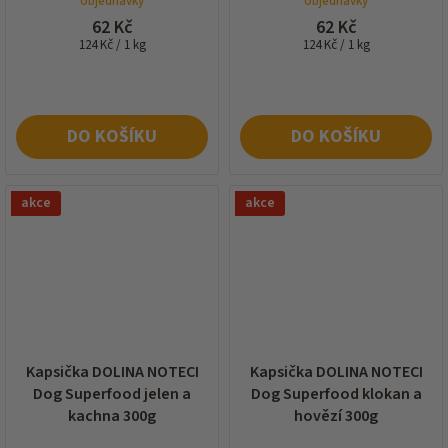
objednávky
objednávky
62 Kč
62 Kč
Měrná
Měrná
124 Kč / 1 kg
124 Kč / 1 kg
cena:
cena:
DO KOŠÍKU
DO KOŠÍKU
akce
akce
Kapsička DOLINA NOTECI
Kapsička DOLINA NOTECI
Dog Superfood jelen a
Dog Superfood klokan a
kachna 300g
hovězí 300g