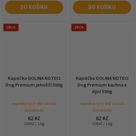
DO KOŠÍKU
DO KOŠÍKU
akce
akce
Kapsička DOLINA NOTECI
Kapsička DOLINA NOTECI
Dog Premium jehněčí 500g
Dog Premium kachna s
dýní 500g
expedice do 3 dnů od vaší
expedice do 3 dnů od vaší
objednávky
objednávky
62 Kč
62 Kč
Měrná
Měrná
124 Kč / 1 kg
124 Kč / 1 kg
cena:
cena: