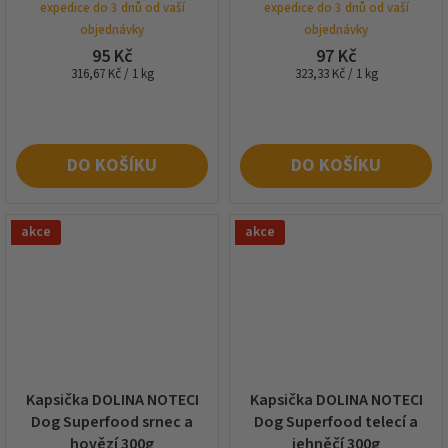
expedice do 3 dnů od vaší
expedice do 3 dnů od vaší
objednávky
objednávky
95 Kč
97 Kč
Měrná
Měrná
316,67 Kč / 1 kg
323,33 Kč / 1 kg
cena:
cena:
DO KOŠÍKU
DO KOŠÍKU
akce
akce
Kapsička DOLINA NOTECI
Kapsička DOLINA NOTECI
Dog Superfood srnec a
Dog Superfood telecí a
hovězí 300g
jehněčí 300g