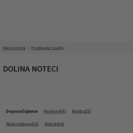
Přejít
na
obsah
Prodávané značky
DOLINA NOTECI
Ř
a
Doporučujeme
Nejlevnější
Nejdražší
z
e
Nejprodávanější
Abecedně
n