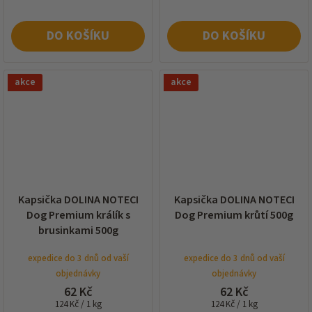
DO KOŠÍKU
DO KOŠÍKU
akce
akce
Kapsička DOLINA NOTECI
Kapsička DOLINA NOTECI
Dog Premium králík s
Dog Premium krůtí 500g
brusinkami 500g
expedice do 3 dnů od vaší
expedice do 3 dnů od vaší
objednávky
objednávky
62 Kč
62 Kč
Měrná
Měrná
124 Kč / 1 kg
124 Kč / 1 kg