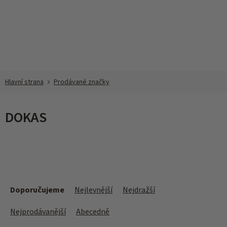
Přejít
na
obsah
Prodávané značky
DOKAS
Ř
a
Doporučujeme
Nejlevnější
Nejdražší
z
e
Nejprodávanější
Abecedně
n