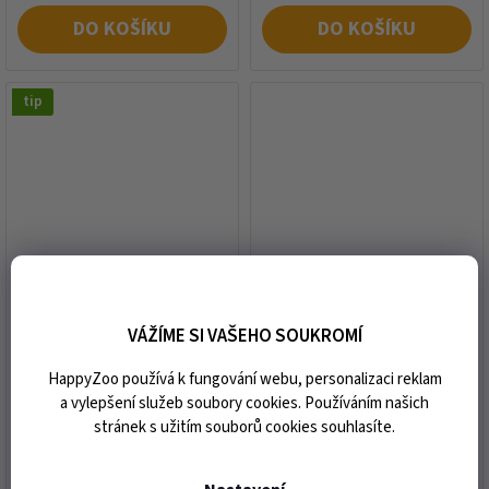
DO KOŠÍKU
DO KOŠÍKU
tip
DOKAS Tyčinky s kelpou a
DOKAS Copánky z hovězí a
spirulinou 105g
rybí kůže 120g
VÁŽÍME SI VAŠEHO SOUKROMÍ
HappyZoo používá k fungování webu, personalizaci reklam
skladem
skladem
a vylepšení služeb soubory cookies. Používáním našich
249 Kč
239 Kč
Měrná
Měrná
stránek s užitím souborů cookies souhlasíte.
2 371,43 Kč / 1 kg
1 991,67 Kč / 1 kg
cena:
cena: