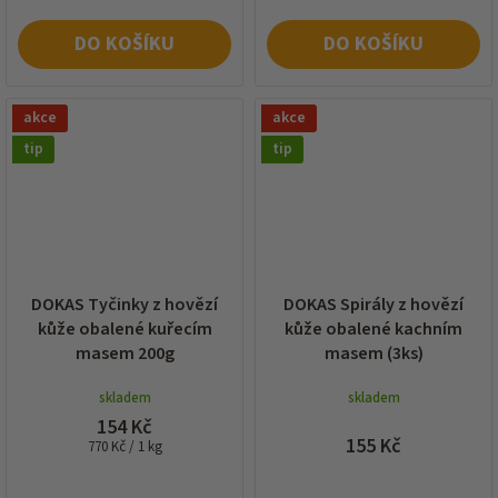
DO KOŠÍKU
DO KOŠÍKU
akce
akce
tip
tip
DOKAS Tyčinky z hovězí
DOKAS Spirály z hovězí
kůže obalené kuřecím
kůže obalené kachním
masem 200g
masem (3ks)
skladem
skladem
154 Kč
155 Kč
Měrná
770 Kč / 1 kg
cena: