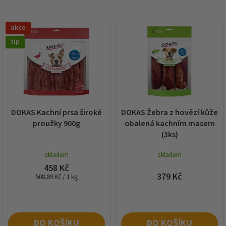
í
p
V
r
akce
ý
o
p
tip
d
i
u
s
k
p
t
r
ů
o
d
DOKAS Kachní prsa široké
DOKAS Žebra z hovězí kůže
u
proužky 900g
obalená kachním masem
k
(3ks)
t
ů
skladem
skladem
458 Kč
379 Kč
Měrná
508,89 Kč / 1 kg
cena:
DO KOŠÍKU
DO KOŠÍKU