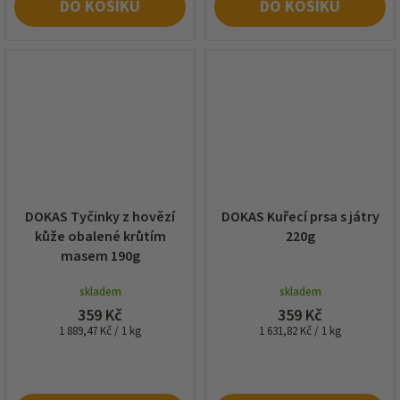
DO KOŠÍKU
DO KOŠÍKU
DOKAS Tyčinky z hovězí
DOKAS Kuřecí prsa s játry
kůže obalené krůtím
220g
masem 190g
skladem
skladem
359 Kč
359 Kč
Měrná
Měrná
1 889,47 Kč / 1 kg
1 631,82 Kč / 1 kg
cena:
cena: