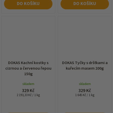
DO KOŠÍKU
DO KOŠÍKU
DOKAS Kachní kostky s
DOKAS Tyčky s dršťkami a
cizrnou a červenou řepou
kuřecím masem 200g
150g
skladem
skladem
329 Kč
329 Kč
Měrná
Měrná
2 193,33 Kč / 1 kg
1 645 Kč / 1 kg
cena:
cena: