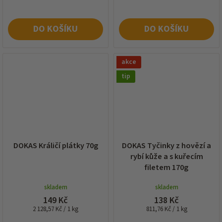
DO KOŠÍKU
DO KOŠÍKU
akce
tip
DOKAS Králičí plátky 70g
DOKAS Tyčinky z hovězí a
rybí kůže a s kuřecím
filetem 170g
skladem
skladem
149 Kč
138 Kč
Měrná
Měrná
2 128,57 Kč / 1 kg
811,76 Kč / 1 kg
cena:
cena: