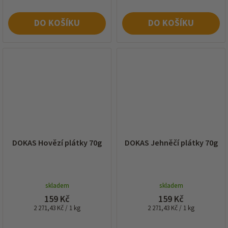
DO KOŠÍKU
DO KOŠÍKU
DOKAS Hovězí plátky 70g
DOKAS Jehněčí plátky 70g
skladem
skladem
159 Kč
159 Kč
Měrná
Měrná
2 271,43 Kč / 1 kg
2 271,43 Kč / 1 kg
cena:
cena: