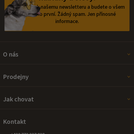
í
v
Přihlaste se k našemu newsletteru a budete o všem
ý
vědět jako první.
Žádný spam. Jen přínosné
p
informace.
i
s
u
O nás
Prodejny
Jak chovat
Kontakt