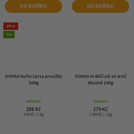
DO KOŠÍKU
DO KOŠÍKU
akce
tip
DOKAS Kuřecí prsa proužky
DOKAS Králičí uši se srstí
500g
dlouhé 180g
skladem
skladem
288 Kč
279 Kč
Měrná
Měrná
576 Kč / 1 kg
1 550 Kč / 1 kg
cena:
cena: