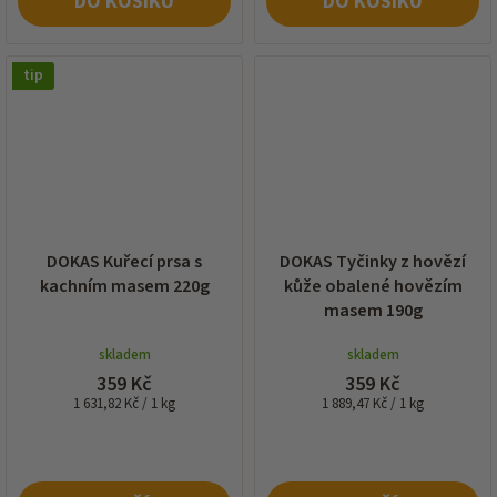
DO KOŠÍKU
DO KOŠÍKU
tip
DOKAS Kuřecí prsa s
DOKAS Tyčinky z hovězí
kachním masem 220g
kůže obalené hovězím
masem 190g
skladem
skladem
359 Kč
359 Kč
Měrná
Měrná
1 631,82 Kč / 1 kg
1 889,47 Kč / 1 kg
cena:
cena: