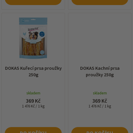
DOKAS Kuřecí prsa proužky
DOKAS Kachní prsa
250g
proužky 250g
skladem
skladem
369 Kč
369 Kč
Měrná
Měrná
1 476 Kč / 1 kg
1 476 Kč / 1 kg
cena:
cena: