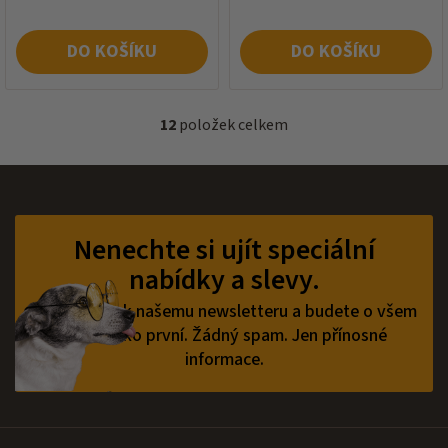
DO KOŠÍKU
DO KOŠÍKU
12
položek celkem
O
v
l
á
Z
d
á
a
p
Nenechte si ujít speciální
c
a
í
nabídky a slevy.
t
p
í
r
Přihlaste se k našemu newsletteru a budete o všem
v
vědět jako první.
Žádný spam. Jen přínosné
k
informace.
y
v
ý
p
i