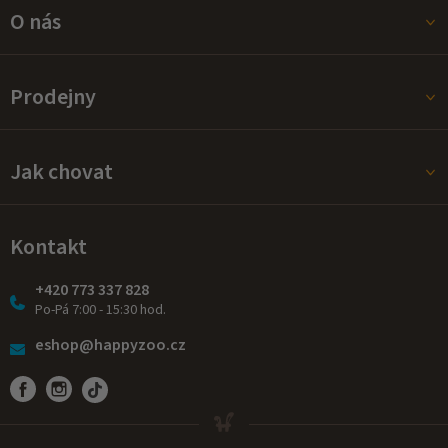
s
O nás
u
Prodejny
Jak chovat
Kontakt
+420 773 337 828
Po-Pá 7:00 - 15:30 hod.
eshop@happyzoo.cz