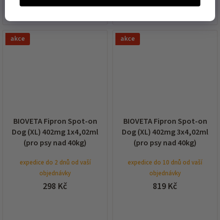
DO KOŠÍKU
DO KOŠÍKU
akce
akce
BIOVETA Fipron Spot-on
BIOVETA Fipron Spot-on
Dog (XL) 402mg 1x4,02ml
Dog (XL) 402mg 3x4,02ml
(pro psy nad 40kg)
(pro psy nad 40kg)
expedice do 2 dnů od vaší
expedice do 10 dnů od vaší
objednávky
objednávky
298 Kč
819 Kč