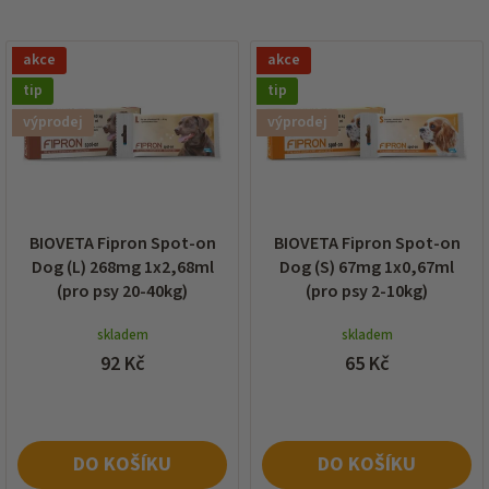
í
p
V
r
akce
akce
ý
o
p
tip
tip
d
i
výprodej
výprodej
u
s
k
p
t
r
ů
o
d
BIOVETA Fipron Spot-on
BIOVETA Fipron Spot-on
u
Dog (L) 268mg 1x2,68ml
Dog (S) 67mg 1x0,67ml
k
(pro psy 20-40kg)
(pro psy 2-10kg)
t
ů
skladem
skladem
92 Kč
65 Kč
DO KOŠÍKU
DO KOŠÍKU