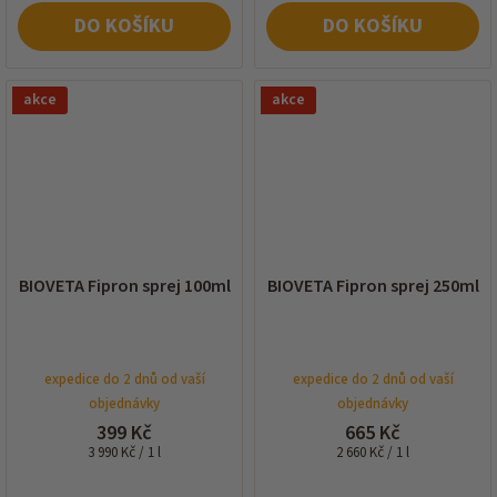
DO KOŠÍKU
DO KOŠÍKU
akce
akce
BIOVETA Fipron sprej 100ml
BIOVETA Fipron sprej 250ml
expedice do 2 dnů od vaší
expedice do 2 dnů od vaší
objednávky
objednávky
399 Kč
665 Kč
Měrná
Měrná
3 990 Kč / 1 l
2 660 Kč / 1 l
cena:
cena: