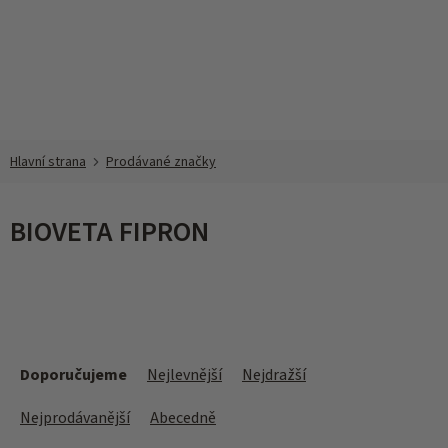
Přejít
na
obsah
Prodávané značky
BIOVETA FIPRON
Ř
a
Doporučujeme
Nejlevnější
Nejdražší
z
e
Nejprodávanější
Abecedně
n