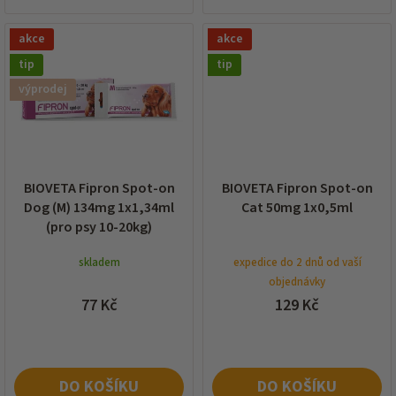
akce
akce
tip
tip
výprodej
BIOVETA Fipron Spot-on
BIOVETA Fipron Spot-on
Dog (M) 134mg 1x1,34ml
Cat 50mg 1x0,5ml
(pro psy 10-20kg)
skladem
expedice do 2 dnů od vaší
objednávky
77 Kč
129 Kč
DO KOŠÍKU
DO KOŠÍKU