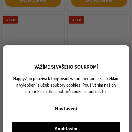
DO KOŠÍKU
DO KOŠÍKU
akce
akce
VÁŽÍME SI VAŠEHO SOUKROMÍ
BIOVETA Fipron Spot-on
BIOVETA Fipron Spot-on
Dog (M) 134mg 3x1,34ml
Dog (S) 67mg 3x0,67ml
HappyZoo používá k fungování webu, personalizaci reklam
(pro psy 10-20kg)
(pro psy 2-10kg)
a vylepšení služeb soubory cookies. Používáním našich
stránek s užitím souborů cookies souhlasíte.
expedice do 10 dnů od vaší
expedice do 2 dnů od vaší
objednávky
objednávky
494 Kč
467 Kč
Nastavení
Souhlasím